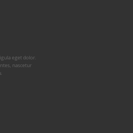
gula eget dolor.
ntes, nascetur
u.