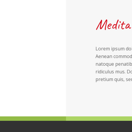
Medita
Lorem ipsum dolo
Aenean commodo 
natoque penatib
ridiculus mus. Do
pretium quis, se