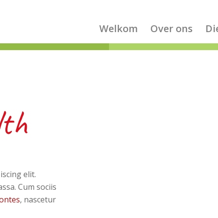
Welkom
Over ons
Di
lth
cing elit.
ssa. Cum sociis
montes
, nascetur