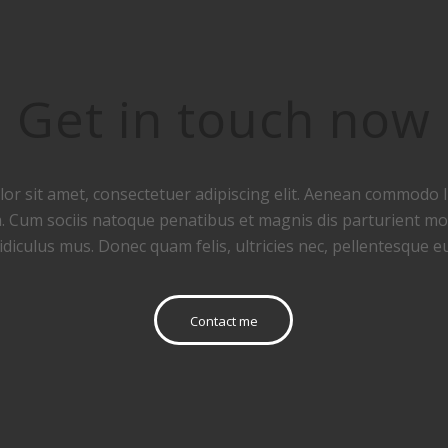
Get in touch now
r sit amet, consectetuer adipiscing elit. Aenean commodo li
 Cum sociis natoque penatibus et magnis dis parturient mo
idiculus mus. Donec quam felis, ultricies nec, pellentesque e
Contact me