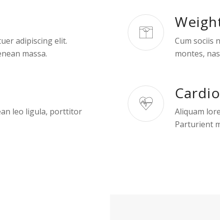
Weigh
er adipiscing elit.
Cum sociis 
enean massa.
montes, nasc
Cardi
n leo ligula, porttitor
Aliquam lore
Parturient m